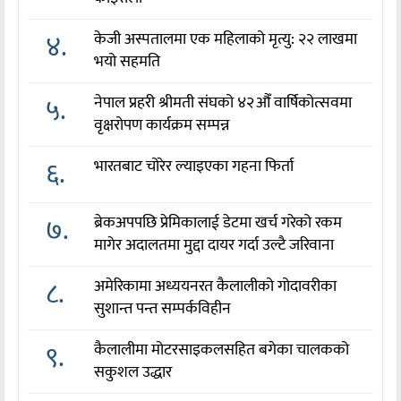
४.
केजी अस्पतालमा एक महिलाको मृत्यु: २२ लाखमा
भयो सहमति
५.
नेपाल प्रहरी श्रीमती संघको ४२औँ वार्षिकोत्सवमा
वृक्षरोपण कार्यक्रम सम्पन्न
६.
भारतबाट चोरेर ल्याइएका गहना फिर्ता
७.
ब्रेकअपपछि प्रेमिकालाई डेटमा खर्च गरेको रकम
मागेर अदालतमा मुद्दा दायर गर्दा उल्टै जरिवाना
८.
अमेरिकामा अध्ययनरत कैलालीको गोदावरीका
सुशान्त पन्त सम्पर्कविहीन
९.
कैलालीमा मोटरसाइकलसहित बगेका चालकको
सकुशल उद्धार