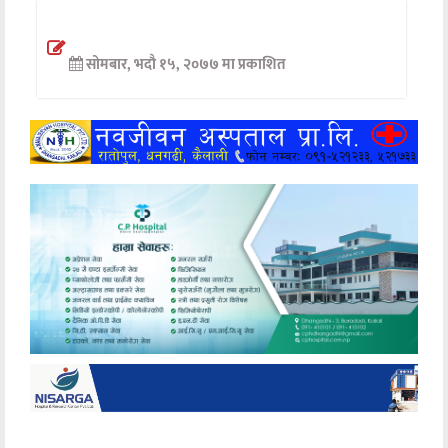
अन्तर्वार्ता
सोमबार, भदौ १५, २०७७ मा प्रकाशित
अर्थ
खेलकुद
मनोरञ्जन
अन्य