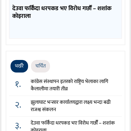
देउवा फर्किँदा धरपकड भए विरोध गर्छौँं – शशांक
कोइराला
भर्खरै
चर्चित
१.
कांग्रेस संस्थापन इतरको राष्ट्रिय भेलाका लागि
कैलालीमा तयारी तीव्र
२.
झुलाघाट भन्सार कार्यालयद्वारा लक्ष्य भन्दा बढी
राजश्व संकलन
३.
देउवा फर्किँदा धरपकड भए विरोध गर्छौँं – शशांक
कोइराला