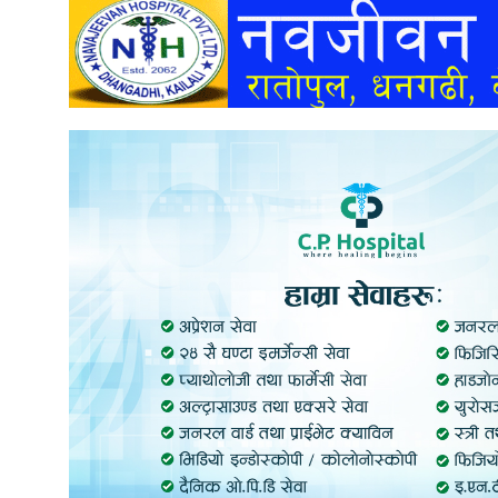
अन्तर्वार्ता
अर्थ
खेलकुद
मनोरञ्जन
अन्य