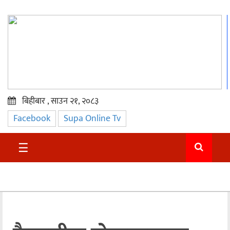
बिहीबार , साउन २१, २०८३
Facebook
Supa Online Tv
प्रमुख
समाचार
☰
सुदुर
राजनीति
समाचार
अन्तराष्ट्रिय