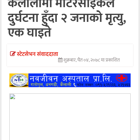
कैलालीमा मोटरसाइकल
अन्तर्वार्ता
दुर्घटना हुँदा २ जनाको मृत्यु,
अर्थ
एक घाइते
खेलकुद
मनोरञ्जन
स्टेटसेभन संवाददाता
शुक्रबार, चैत ०४, २०७८ मा प्रकाशित
अन्य