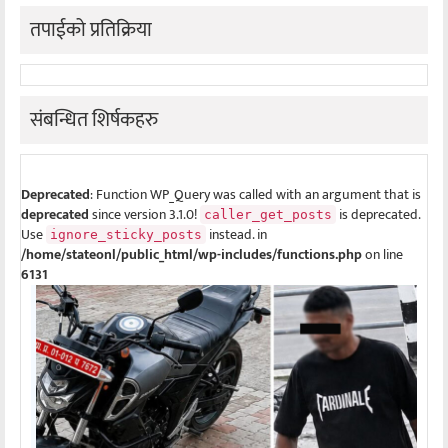
तपाईको प्रतिक्रिया
संबन्धित शिर्षकहरु
Deprecated
: Function WP_Query was called with an argument that is
deprecated
since version 3.1.0!
is deprecated.
caller_get_posts
Use
instead. in
ignore_sticky_posts
/home/stateonl/public_html/wp-includes/functions.php
on line
6131