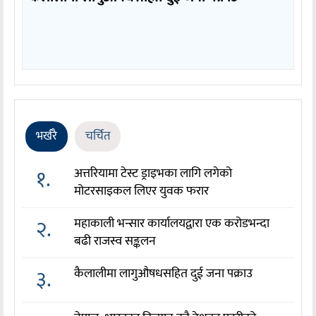
भर्खरै
चर्चित
१.
अत्तरियामा टेस्ट ड्राइभका लागि लगेको
मोटरसाइकल लिएर युवक फरार
२.
महाकाली भन्सार कार्यालयद्वारा एक करोडभन्दा
बढी राजस्व सङ्कलन
३.
कैलालीमा लागुऔषधसहित दुई जना पक्राउ