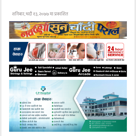
शनिबार, भदौ १३, २०७७ मा प्रकाशित