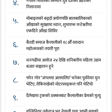
४.
नेपाल–भारतका किसान दुवै देशका प्रहरीको
निसानामा
५.
मोबाइलको बढ्दो प्रयोगपछि बालबालिकाको
आँखाको सुरक्षामा ध्यान, शुभारम्भ मन्टेश्वरीमा
एकदिने आँखा शिविर
६.
बैतडी समाज कैलालीको १८औँ रक्तदान
महोत्सवको तयारी पूरा
७.
धनगढीमा असोज २४ देखि शनिबारीय महिला उद्यम
बजार सञ्चालन हुने
८.
फोन गरेर ‘जंगलमा अलमलिए’ भनेका पूर्वमेयर मृत
भेटिए, रोकिराखेको मोटरसाइकल पनि भेटियो
९.
दैलेखमा ट्रकको ठक्करबाट कैलालीका प्रेमको मृत्यु
इन्जिनियर तर्कराज भट्ट नेपाली युवा उद्यमी मञ्चको