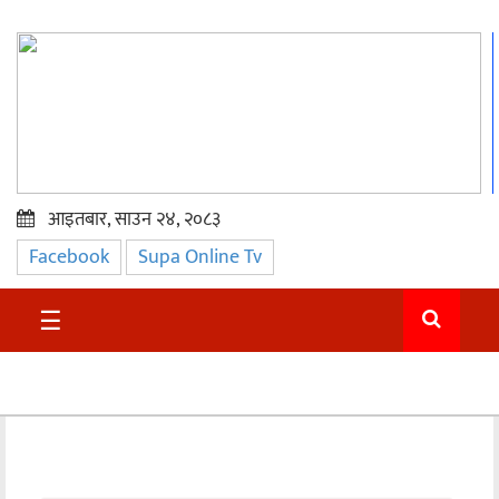
आइतबार, साउन २४, २०८३
Facebook
Supa Online Tv
प्रमुख
समाचार
☰
सुदुर
राजनीति
समाचार
अन्तराष्ट्रिय