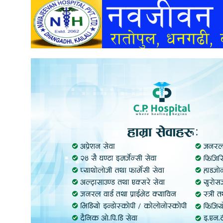
अन्तर्वार्ता
अर्थ
खेलकुद
मनोरञ्जन
अन्य