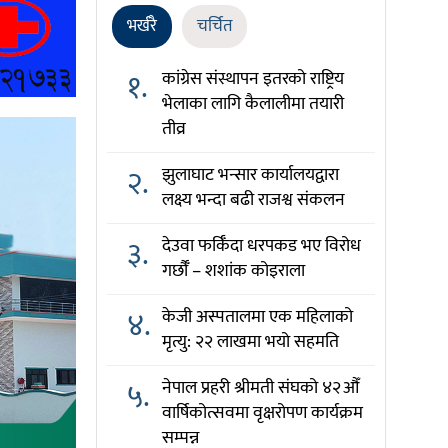
भर्खरै
चर्चित
१.
कांग्रेस संस्थापन इतरको राष्ट्रिय
भेलाका लागि कैलालीमा तयारी
तीव्र
२.
झुलाघाट भन्सार कार्यालयद्वारा
लक्ष्य भन्दा बढी राजश्व संकलन
३.
देउवा फर्किँदा धरपकड भए विरोध
गर्छौँं – शशांक कोइराला
४.
केजी अस्पतालमा एक महिलाको
मृत्यु: २२ लाखमा भयो सहमति
५.
नेपाल प्रहरी श्रीमती संघको ४२औँ
वार्षिकोत्सवमा वृक्षरोपण कार्यक्रम
सम्पन्न