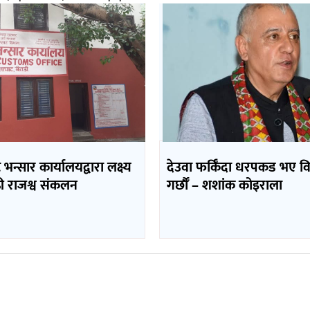
भन्सार कार्यालयद्वारा लक्ष्य
देउवा फर्किँदा धरपकड भए व
ढी राजश्व संकलन
गर्छौँं – शशांक कोइराला