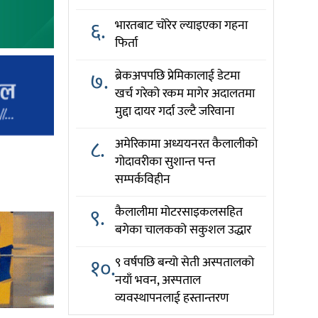
६.
भारतबाट चोरेर ल्याइएका गहना
फिर्ता
७.
ब्रेकअपपछि प्रेमिकालाई डेटमा
खर्च गरेको रकम मागेर अदालतमा
मुद्दा दायर गर्दा उल्टै जरिवाना
८.
अमेरिकामा अध्ययनरत कैलालीको
गोदावरीका सुशान्त पन्त
सम्पर्कविहीन
९.
कैलालीमा मोटरसाइकलसहित
बगेका चालकको सकुशल उद्धार
१०.
९ वर्षपछि बन्यो सेती अस्पतालको
नयाँ भवन, अस्पताल
व्यवस्थापनलाई हस्तान्तरण