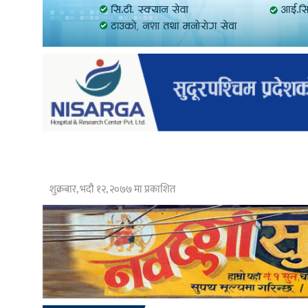
शुक्रबार, भदौ १२, २०७७ मा प्रकाशित