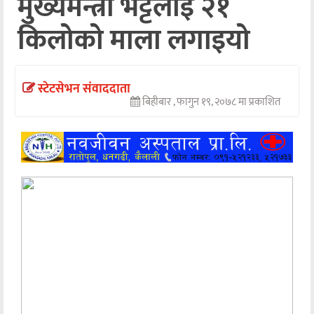
मुख्यमन्त्री भट्टलाई २१
अन्तर्वार्ता
किलोको माला लगाइयो
अर्थ
खेलकुद
स्टेटसेभन संवाददाता
बिहीबार , फागुन १९, २०७८ मा प्रकाशित
मनोरञ्जन
अन्य