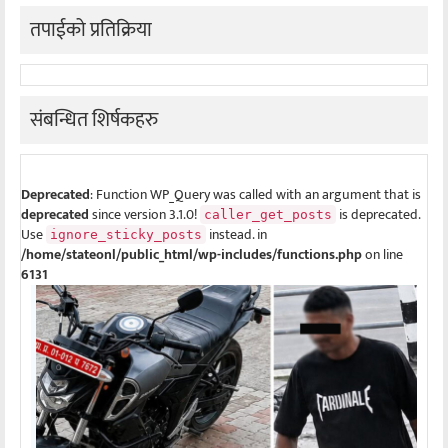
तपाईको प्रतिक्रिया
संबन्धित शिर्षकहरु
Deprecated
: Function WP_Query was called with an argument that is
deprecated
since version 3.1.0!
is deprecated.
caller_get_posts
Use
instead. in
ignore_sticky_posts
/home/stateonl/public_html/wp-includes/functions.php
on line
6131