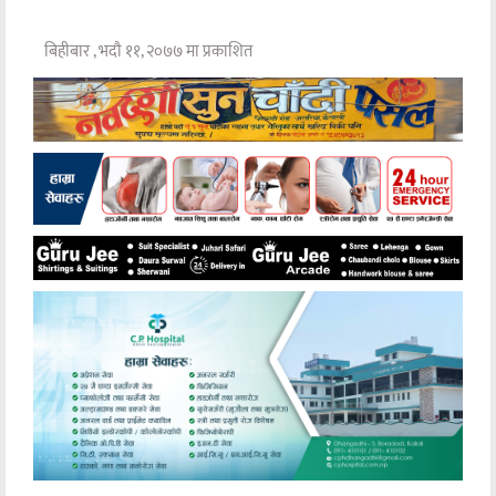
बिहीबार , भदौ ११, २०७७ मा प्रकाशित