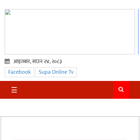
आइतबार, साउन २४, २०८३
Facebook
Supa Online Tv
प्रमुख
समाचार
☰
सुदुर
राजनीति
समाचार
अन्तराष्ट्रिय