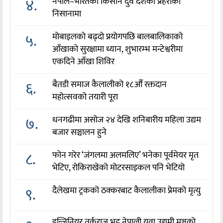
४.
नेपाल–भारतका किसान दुवै देशका प्रहरीको
निसानामा
५.
मोबाइलको बढ्दो प्रयोगपछि बालबालिकाको
आँखाको सुरक्षामा ध्यान, शुभारम्भ मन्टेश्वरीमा
एकदिने आँखा शिविर
६.
बैतडी समाज कैलालीको १८औँ रक्तदान
महोत्सवको तयारी पूरा
७.
धनगढीमा असोज २४ देखि शनिबारीय महिला उद्यम
बजार सञ्चालन हुने
८.
फोन गरेर ‘जंगलमा अलमलिए’ भनेका पूर्वमेयर मृत
भेटिए, रोकिराखेको मोटरसाइकल पनि भेटियो
९.
दैलेखमा ट्रकको ठक्करबाट कैलालीका प्रेमको मृत्यु
इन्जिनियर तर्कराज भट्ट नेपाली युवा उद्यमी मञ्चको