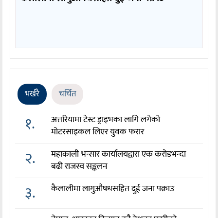
भर्खरै
चर्चित
१.
अत्तरियामा टेस्ट ड्राइभका लागि लगेको
मोटरसाइकल लिएर युवक फरार
२.
महाकाली भन्सार कार्यालयद्वारा एक करोडभन्दा
बढी राजस्व सङ्कलन
३.
कैलालीमा लागुऔषधसहित दुई जना पक्राउ