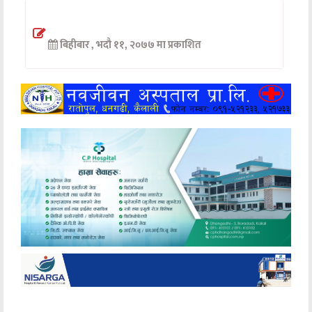
अन्तर्वार्ता
बिहीबार , भदौ ११, २०७७ मा प्रकाशित
अर्थ
खेलकुद
मनोरञ्जन
अन्य