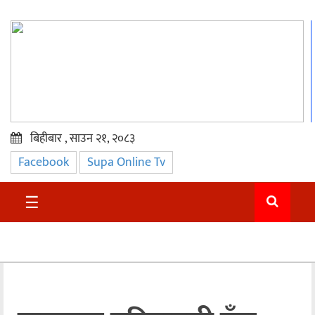
बिहीबार , साउन २१, २०८३
Facebook
Supa Online Tv
प्रमुख
समाचार
☰
सुदुर
राजनीति
समाचार
अन्तराष्ट्रिय