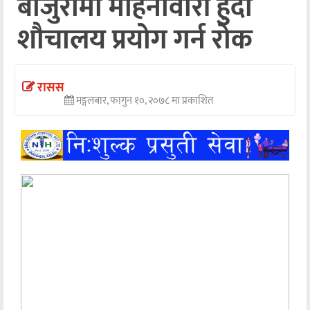
बाजुरामा महिनावारी हुँदा
अन्तर्वार्ता
शौचालय प्रयोग गर्न रोक
अर्थ
खेलकुद
रासस
मङ्गलबार, फागुन १०, २०७८ मा प्रकाशित
मनोरञ्जन
अन्य