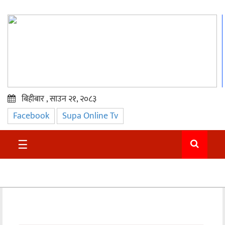
बिहीबार , साउन २१, २०८३
Facebook
Supa Online Tv
प्रमुख
समाचार
☰
सुदुर
राजनीति
समाचार
अन्तराष्ट्रिय