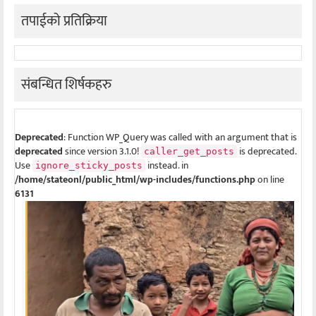
तपाईको प्रतिक्रिया
संबन्धित शिर्षकहरु
Deprecated
: Function WP_Query was called with an argument that is
deprecated
since version 3.1.0!
is deprecated.
caller_get_posts
Use
instead. in
ignore_sticky_posts
/home/stateonl/public_html/wp-includes/functions.php
on line
6131