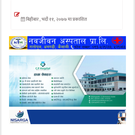
अन्तर्वार्ता
बिहीबार , भदौ ११, २०७७ मा प्रकाशित
अर्थ
खेलकुद
मनोरञ्जन
अन्य