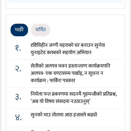
भर्खरै
चर्चित
१.
दृष्टिविहीन जग्गी महराको घर बनाउन सुर्नया
युनाइटेड क्लबको सहयोग अभियान
२.
सेतीको अलपत्र भवन हस्तान्तरण कार्यक्रमपनि
अलपत्र- एक घण्टासम्म पर्खाइ, न सूचना न
कार्यक्रम : फर्किए पत्रकार
३.
निर्मला पन्त प्रकरणमा सदनमै गृहमन्त्रीको प्रतिप्रश्न,
‘अब यो विषय संसदमा नउठाउनुस्’
४.
सुनको भाउ तोलमा आठ हजारले बढ्यो