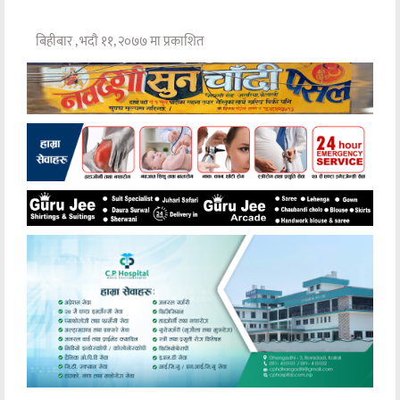
बिहीबार , भदौ ११, २०७७ मा प्रकाशित