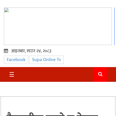
आइतबार, साउन २४, २०८३
Facebook
Supa Online Tv
प्रमुख
समाचार
☰
सुदुर
राजनीति
समाचार
अन्तराष्ट्रिय