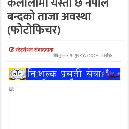
कैलालीमा यस्तो छ नेपाल
अन्तर्वार्ता
बन्दको ताजा अवस्था
अर्थ
(फोटोफिचर)
खेलकुद
मनोरञ्जन
स्टेटसेभन संवाददाता
बुधबार, फागुन ०४, २०७८ मा प्रकाशित
अन्य