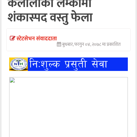
कैलालीको लम्कीमा
अन्तर्वार्ता
शंकास्पद वस्तु फेला
अर्थ
खेलकुद
स्टेटसेभन संवाददाता
बुधबार, फागुन ०४, २०७८ मा प्रकाशित
मनोरञ्जन
अन्य