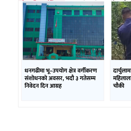
धनगढीमा भू–उपयोग क्षेत्र वर्गीकरण
दार्चुला
संशोधनको अवसर, भदौ ३ गतेसम्म
महिलालाई
निवेदन दिन आग्रह
चौकी