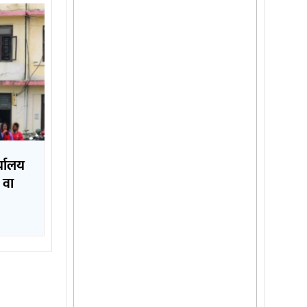
्यालय
 वा