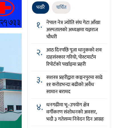
भर्खरै
चर्चित
१.
नेपाल नेत्र ज्योति संघ गेटा आँखा
अस्पतालको अध्यक्षमा यज्ञराज
चौधरी
२.
आठ दिनपछि पूजा धानुकको शव
दाहसंस्कार गरियो, पोस्टमार्टम
रिपोर्टको पर्खाइमा प्रहरी
३.
सशस्त्र प्रहरीद्वारा कञ्चनपुरमा साढे
११ करोडभन्दा बढीको अवैध
सामान बरामद
४.
धनगढीमा भू–उपयोग क्षेत्र
वर्गीकरण संशोधनको अवसर,
भदौ ३ गतेसम्म निवेदन दिन आग्रह