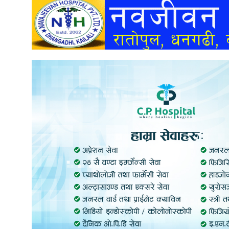
अन्तर्वार्ता
अर्थ
खेलकुद
मनोरञ्जन
अन्य