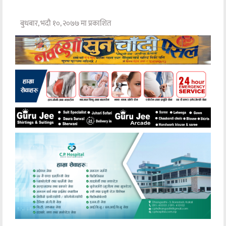
बुधबार, भदौ १०, २०७७ मा प्रकाशित