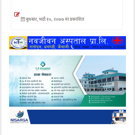
अन्तर्वार्ता
बुधबार, भदौ १०, २०७७ मा प्रकाशित
अर्थ
खेलकुद
मनोरञ्जन
अन्य