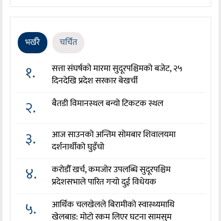
भर्खरै
चर्चित
१.
सत्ता संघर्षको मारमा सुदूरपश्चिमको बजेट, २५
दिनदेखि प्रदेश सरकार बेखर्ची
२.
बैतडी विमानस्थल बन्यो टिकटक स्थल
३.
आज साउनको अन्तिम सोमबार शिवालयमा
दर्शनार्थीको घुइँचो
४.
करोडौँ खर्च, कमजोर उपलब्धि सुदूरपश्चिम
प्रदेशसभाले पारित गर्‍यो दुई विधेयक
५.
आर्थिक चलखेलले बिरामीको स्वास्थ्यमाथि
खेलबाड: मोटो रकम लिएर घटना सामसुम