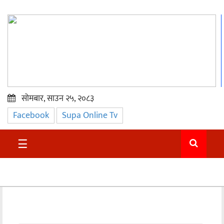
सोमबार, साउन २५, २०८३
Facebook
Supa Online Tv
प्रमुख
समाचार
☰
सुदुर
राजनीति
समाचार
अन्तराष्ट्रिय