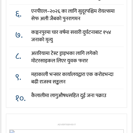
६.
एनपीएल–२०२६ का लागि सुदूरपश्चिम रोयल्समा
सेफ अली जैबको पुनरागमन
७.
कञ्चनपुरमा चार वर्षमा सवारी दुर्घटनाबाट १५४
जनाको मृत्यु
८.
अत्तरियामा टेस्ट ड्राइभका लागि लगेको
मोटरसाइकल लिएर युवक फरार
९.
महाकाली भन्सार कार्यालयद्वारा एक करोडभन्दा
बढी राजस्व सङ्कलन
१०.
कैलालीमा लागुऔषधसहित दुई जना पक्राउ
ADVERTISEMENT