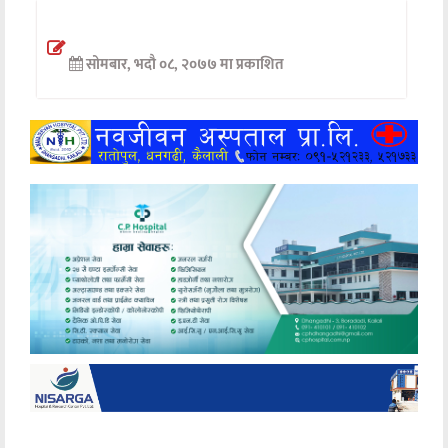
अन्तर्वार्ता
सोमबार, भदौ ०८, २०७७ मा प्रकाशित
अर्थ
खेलकुद
मनोरञ्जन
अन्य