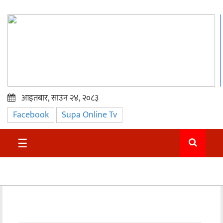
आइतबार, साउन २४, २०८३
Facebook
Supa Online Tv
प्रमुख
समाचार
☰
सुदुर
राजनीति
समाचार
अन्तराष्ट्रिय