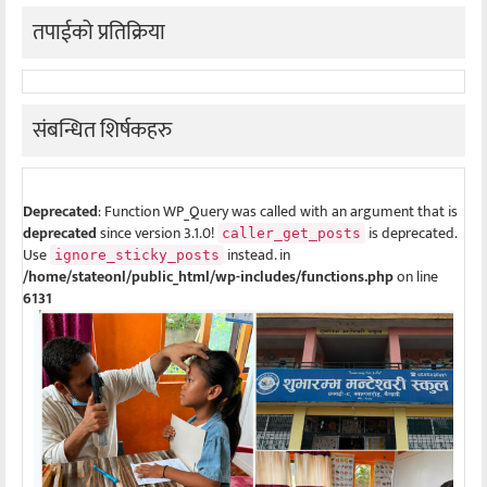
तपाईको प्रतिक्रिया
संबन्धित शिर्षकहरु
Deprecated
: Function WP_Query was called with an argument that is
deprecated
since version 3.1.0!
is deprecated.
caller_get_posts
Use
instead. in
ignore_sticky_posts
/home/stateonl/public_html/wp-includes/functions.php
on line
6131