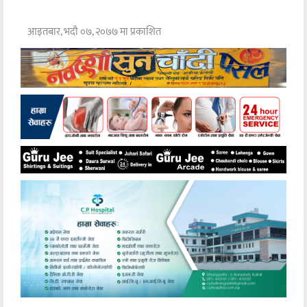
आइतबार, भदौ ०७, २०७७ मा प्रकाशित