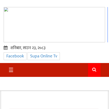
शनिबार, साउन २३, २०८३
Facebook
Supa Online Tv
प्रमुख
समाचार
☰
सुदुर
राजनीति
समाचार
अन्तराष्ट्रिय