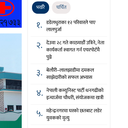
भर्खरै
चर्चित
१.
डडेलधुराका १२ परिवारले पाए
लालपुर्जा
२.
देउवा २८ गते काठमाडौं उत्रिने, नेता
कार्यकर्ता स्वागत गर्न एयरपोर्टमै
पुग्ने
३.
बेलौरी–लालझाडीमा दमकल
साझेदारीको सफल अभ्यास
४.
नेपाली कम्युनिस्ट पार्टी धनगढीको
इन्चार्जमा चौधरी, संयोजकमा खत्री
५.
महेन्द्रनगरमा घरको छतबाट लडेर
युवकको मृत्यु