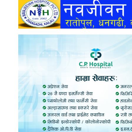
अन्तर्वार्ता
अर्थ
खेलकुद
मनोरञ्जन
अन्य