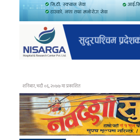
शनिबार, भदौ ०६, २०७७ मा प्रकाशित