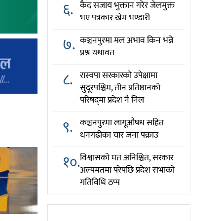
६.
कैद सजाय भुक्तान गरेर जेलमुक्त
भए पत्रकार खेम भण्डारी
७.
कञ्चनपुरमा मल अभाव किन भन्ने
प्रश्न यथावत
८.
रास्वपा सरकारको उपेक्षामा
सुदूरपश्चिम, तीन प्रतिष्ठानको
परिषद्‌मा प्रदेश नै निल
९.
कञ्चनपुरमा लागूऔषध सहित
धनगढीका चार जना पक्राउ
१०.
विश्वासको मत अनिश्चित, सरकार
अल्पमतमा परेपछि प्रदेश सभाको
गतिविधि ठप्प