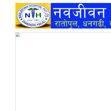
अन्तर्वार्ता
अर्थ
खेलकुद
मनोरञ्जन
अन्य