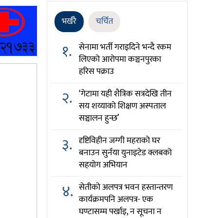
भर्खरै
चर्चित
१.
सेनामा भर्ती गराइदिने भन्दै रकम
लिएको आरोपमा कञ्चनपुरका
हरिस पक्राउ
२.
‘गेटामा यही शैत्रिक सत्रदेखि तीन
सय शय्याको शिक्षण अस्पताल
सञ्चालन हुन्छ’
३.
दृष्टिविहीन जग्गी महराको घर
बनाउन सुर्नया युनाइटेड क्लबको
सहयोग अभियान
४.
सेतीको अलपत्र भवन हस्तान्तरण
कार्यक्रमपनि अलपत्र- एक
घण्टासम्म पर्खाइ, न सूचना न