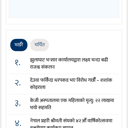
भर्खरै
चर्चित
१.
झुलाघाट भन्सार कार्यालयद्वारा लक्ष्य भन्दा बढी
राजश्व संकलन
२.
देउवा फर्किँदा धरपकड भए विरोध गर्छौँं – शशांक
कोइराला
३.
केजी अस्पतालमा एक महिलाको मृत्यु: २२ लाखमा
भयो सहमति
४.
नेपाल प्रहरी श्रीमती संघको ४२औँ वार्षिकोत्सवमा