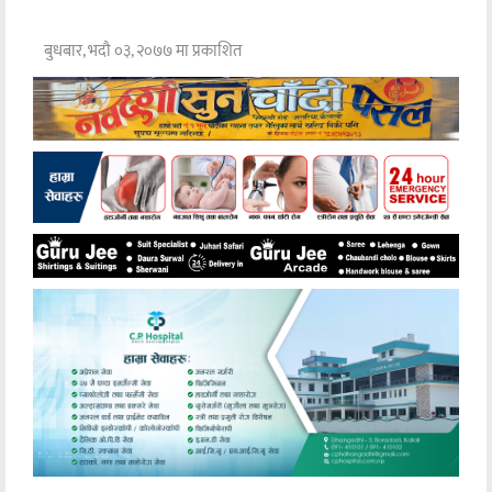
बुधबार, भदौ ०३, २०७७ मा प्रकाशित