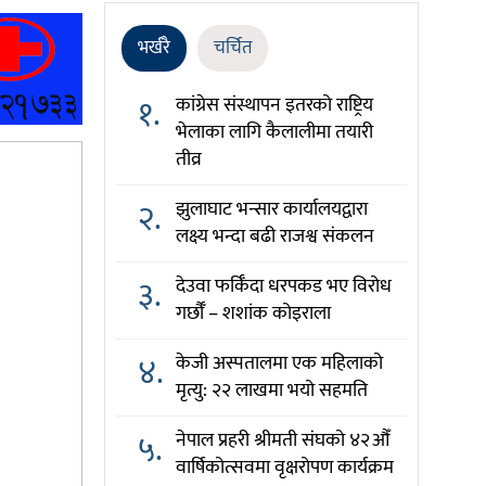
भर्खरै
चर्चित
१.
कांग्रेस संस्थापन इतरको राष्ट्रिय
भेलाका लागि कैलालीमा तयारी
तीव्र
२.
झुलाघाट भन्सार कार्यालयद्वारा
लक्ष्य भन्दा बढी राजश्व संकलन
३.
देउवा फर्किँदा धरपकड भए विरोध
गर्छौँं – शशांक कोइराला
४.
केजी अस्पतालमा एक महिलाको
मृत्यु: २२ लाखमा भयो सहमति
५.
नेपाल प्रहरी श्रीमती संघको ४२औँ
वार्षिकोत्सवमा वृक्षरोपण कार्यक्रम