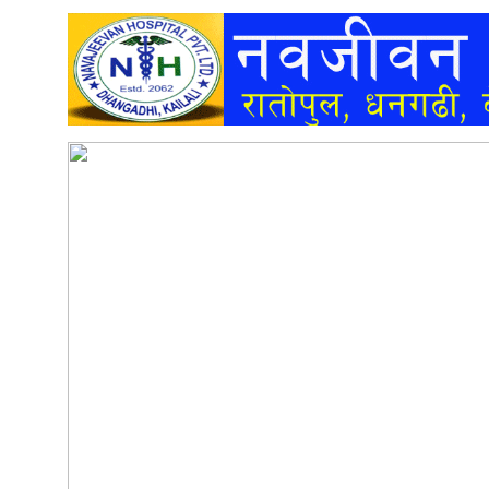
अन्तर्वार्ता
अर्थ
खेलकुद
मनोरञ्जन
अन्य