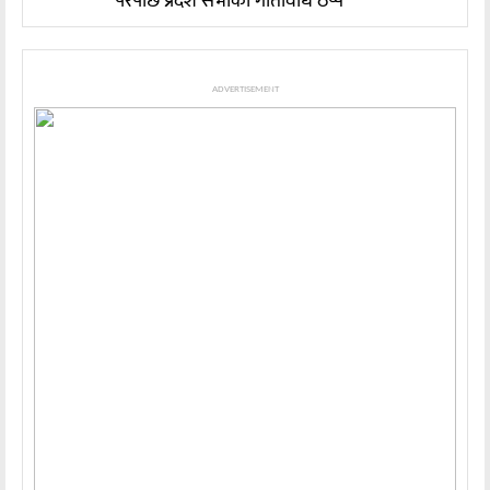
परेपछि प्रदेश सभाको गतिविधि ठप्प
ADVERTISEMENT