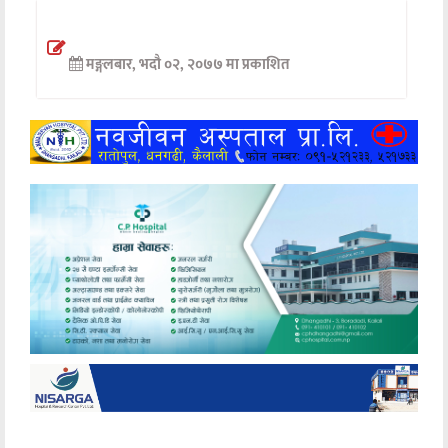
अन्तर्वार्ता
मङ्गलबार, भदौ ०२, २०७७ मा प्रकाशित
अर्थ
खेलकुद
मनोरञ्जन
अन्य