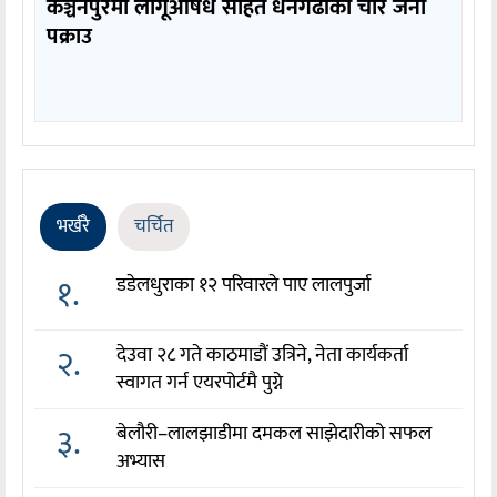
कञ्चनपुरमा लागूऔषध सहित धनगढीका चार जना
पक्राउ
भर्खरै
चर्चित
१.
डडेलधुराका १२ परिवारले पाए लालपुर्जा
२.
देउवा २८ गते काठमाडौं उत्रिने, नेता कार्यकर्ता
स्वागत गर्न एयरपोर्टमै पुग्ने
३.
बेलौरी–लालझाडीमा दमकल साझेदारीको सफल
अभ्यास