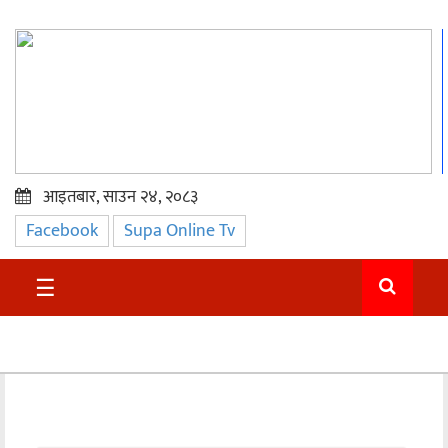
आइतबार, साउन २४, २०८३
Facebook
Supa Online Tv
प्रमुख
समाचार
☰
सुदुर
राजनीति
समाचार
अन्तराष्ट्रिय