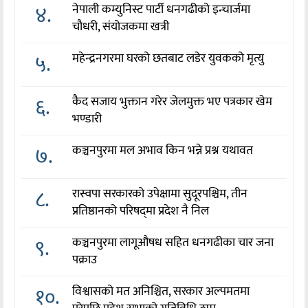
४.
नेपाली कम्युनिस्ट पार्टी धनगढीको इन्चार्जमा
चौधरी, संयोजकमा खत्री
५.
महेन्द्रनगरमा घरको छतबाट लडेर युवकको मृत्यु
६.
कैद सजाय भुक्तान गरेर जेलमुक्त भए पत्रकार खेम
भण्डारी
७.
कञ्चनपुरमा मल अभाव किन भन्ने प्रश्न यथावत
८.
रास्वपा सरकारको उपेक्षामा सुदूरपश्चिम, तीन
प्रतिष्ठानको परिषद्‌मा प्रदेश नै निल
९.
कञ्चनपुरमा लागूऔषध सहित धनगढीका चार जना
पक्राउ
१०.
विश्वासको मत अनिश्चित, सरकार अल्पमतमा