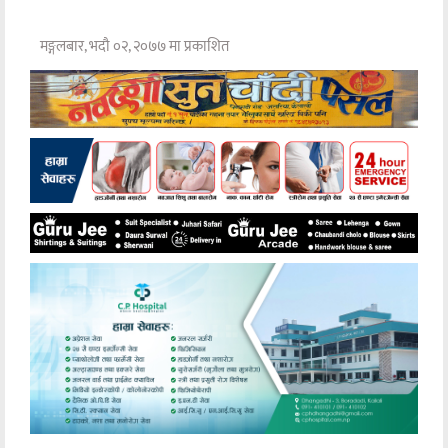
मङ्गलबार, भदौ ०२, २०७७ मा प्रकाशित