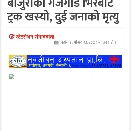
बाजुराको गर्जेगाड भिरबाट
अन्तर्वार्ता
ट्रक खस्यो, दुई जनाको मृत्यु
अर्थ
खेलकुद
स्टेटसेभन संवाददाता
बिहीबार , मंसिर २३, २०७८ मा प्रकाशित
मनोरञ्जन
अन्य