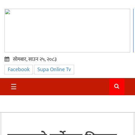
सोमबार, साउन २५, २०८३
Facebook
Supa Online Tv
प्रमुख
समाचार
☰
सुदुर
राजनीति
समाचार
अन्तराष्ट्रिय