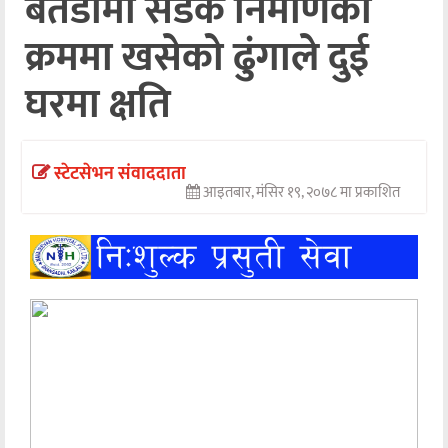
बैतडीमा सडक निर्माणका
अन्तर्वार्ता
क्रममा खसेको ढुंगाले दुई
अर्थ
घरमा क्षति
खेलकुद
मनोरञ्जन
स्टेटसेभन संवाददाता
आइतबार, मंसिर १९, २०७८ मा प्रकाशित
अन्य