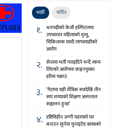
भर्खरै
चर्चित
१.
धनगढीको केजी हस्पिटलमा
उपचाररत महिलाको मृत्यु,
चिकित्सक माथी लापरवाहीको
आरोप
२.
सेनामा भर्ती गराइदिने भन्दै रकम
लिएको आरोपमा कञ्चनपुरका
हरिस पक्राउ
३.
‘गेटामा यही शैत्रिक सत्रदेखि तीन
सय शय्याको शिक्षण अस्पताल
सञ्चालन हुन्छ’
४.
दृष्टिविहीन जग्गी महराको घर
बनाउन सुर्नया युनाइटेड क्लबको