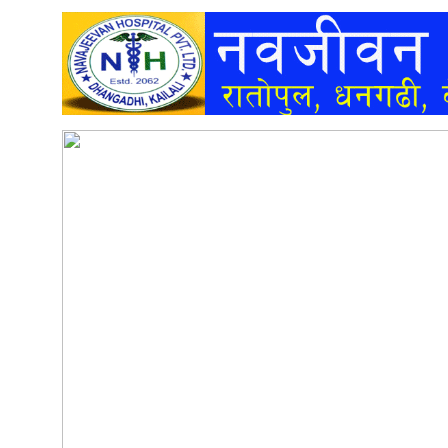
अन्तर्वार्ता
अर्थ
खेलकुद
मनोरञ्जन
अन्य