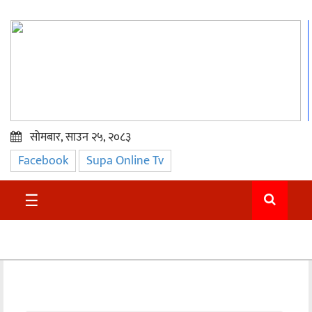
सोमबार, साउन २५, २०८३
Facebook
Supa Online Tv
प्रमुख
समाचार
☰
सुदुर
राजनीति
समाचार
अन्तराष्ट्रिय