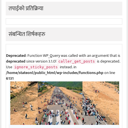
तपाईको प्रतिक्रिया
संबन्धित शिर्षकहरु
Deprecated
: Function WP_Query was called with an argument that is
deprecated
since version 3.1.0!
is deprecated.
caller_get_posts
Use
instead. in
ignore_sticky_posts
/home/stateonl/public_html/wp-includes/functions.php
on line
6131