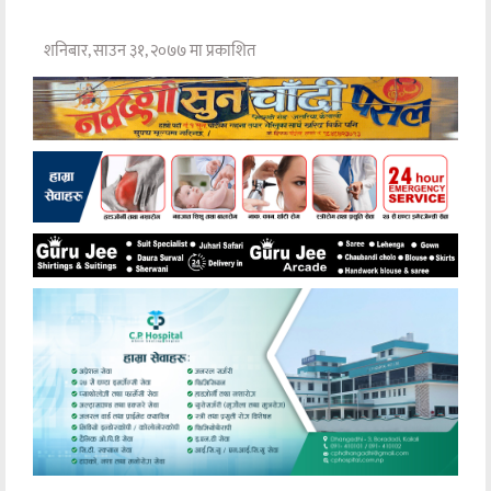
शनिबार, साउन ३१, २०७७ मा प्रकाशित