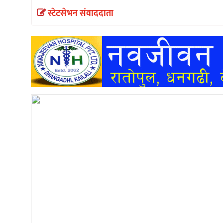
स्टेटसेभन संवाददाता
अन्तर्वार्ता
अर्थ
खेलकुद
मनोरञ्जन
अन्य