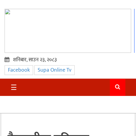
शनिबार, साउन २३, २०८३
Facebook
Supa Online Tv
प्रमुख
समाचार
☰
सुदुर
राजनीति
समाचार
अन्तराष्ट्रिय