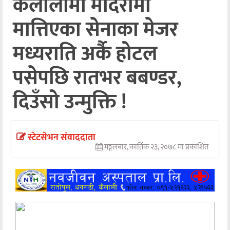
कैलालीमा मदिरामा
अन्तर्वार्ता
मात्तिएका सेनाका मेजर
अर्थ
मध्यराति अर्कै होटल
खेलकुद
पसेपछि रातभर बबण्डर,
मनोरञ्जन
दिउँसो उन्मुक्ति !
अन्य
स्टेटसेभन संवाददाता
मङ्गलबार, कार्तिक २३, २०७८ मा प्रकाशित