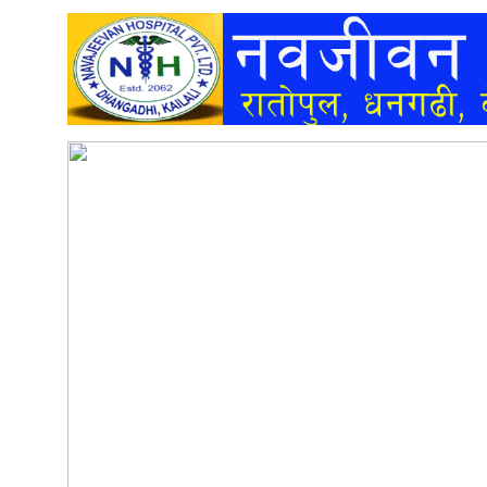
अन्तर्वार्ता
अर्थ
खेलकुद
मनोरञ्जन
अन्य