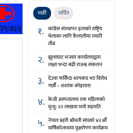
भर्खरै
चर्चित
१.
कांग्रेस संस्थापन इतरको राष्ट्रिय
भेलाका लागि कैलालीमा तयारी
तीव्र
२.
झुलाघाट भन्सार कार्यालयद्वारा
लक्ष्य भन्दा बढी राजश्व संकलन
३.
देउवा फर्किँदा धरपकड भए विरोध
गर्छौँं – शशांक कोइराला
४.
केजी अस्पतालमा एक महिलाको
मृत्यु: २२ लाखमा भयो सहमति
५.
नेपाल प्रहरी श्रीमती संघको ४२औँ
वार्षिकोत्सवमा वृक्षरोपण कार्यक्रम