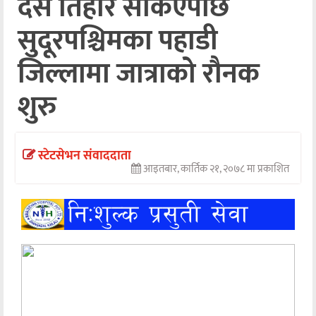
दसैं तिहार सकिएपछि
अन्तर्वार्ता
सुदूरपश्चिमका पहाडी
अर्थ
जिल्लामा जात्राको रौनक
खेलकुद
शुरु
मनोरञ्जन
अन्य
स्टेटसेभन संवाददाता
आइतबार, कार्तिक २१, २०७८ मा प्रकाशित