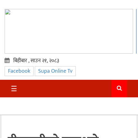
बिहीबार , साउन २१, २०८३
Facebook
Supa Online Tv
प्रमुख
समाचार
☰
सुदुर
राजनीति
समाचार
अन्तराष्ट्रिय