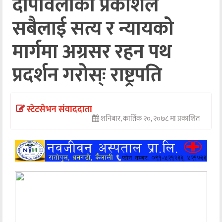
दीपावलीको प्रकाशले
अन्तर्वार्ता
सबैलाई सत्य र न्यायको
अर्थ
मार्गमा अग्रसर रहन पथ
खेलकुद
प्रदर्शन गरोस्ः राष्ट्रपति
मनोरञ्जन
अन्य
स्टेटसेभन संवाददाता
शनिबार, कार्तिक २०, २०७८ मा प्रकाशित