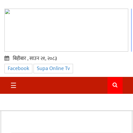
बिहीबार , साउन २१, २०८३
Facebook
Supa Online Tv
प्रमुख
समाचार
☰
सुदुर
राजनीति
समाचार
अन्तराष्ट्रिय