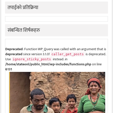
तपाईको प्रतिक्रिया
संबन्धित शिर्षकहरु
Deprecated
: Function WP_Query was called with an argument that is
deprecated
since version 3.1.0!
is deprecated.
caller_get_posts
Use
instead. in
ignore_sticky_posts
/home/stateonl/public_html/wp-includes/functions.php
on line
6131