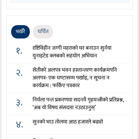
भर्खरै
चर्चित
१.
दृष्टिविहीन जग्गी महराको घर बनाउन सुर्नया
युनाइटेड क्लबको सहयोग अभियान
२.
सेतीको अलपत्र भवन हस्तान्तरण कार्यक्रमपनि
अलपत्र- एक घण्टासम्म पर्खाइ, न सूचना न
कार्यक्रम : फर्किए पत्रकार
३.
निर्मला पन्त प्रकरणमा सदनमै गृहमन्त्रीको प्रतिप्रश्न,
‘अब यो विषय संसदमा नउठाउनुस्’
४.
सुनको भाउ तोलमा आठ हजारले बढ्यो