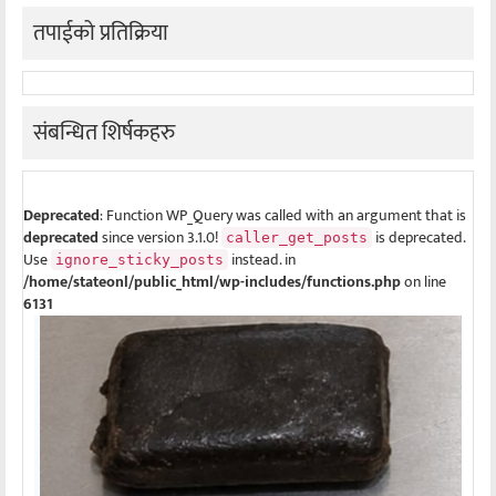
तपाईको प्रतिक्रिया
संबन्धित शिर्षकहरु
Deprecated
: Function WP_Query was called with an argument that is
deprecated
since version 3.1.0!
is deprecated.
caller_get_posts
Use
instead. in
ignore_sticky_posts
/home/stateonl/public_html/wp-includes/functions.php
on line
6131