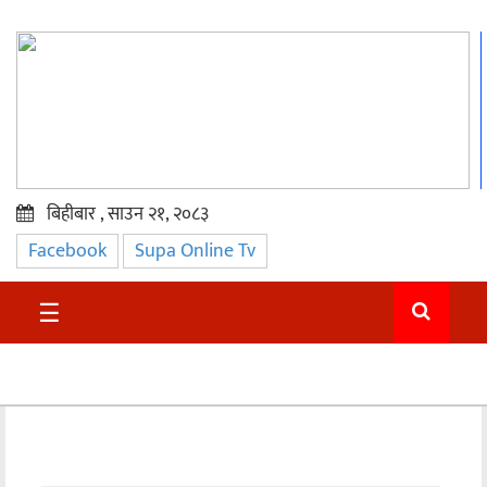
बिहीबार , साउन २१, २०८३
Facebook
Supa Online Tv
प्रमुख
समाचार
☰
सुदुर
राजनीति
समाचार
अन्तराष्ट्रिय