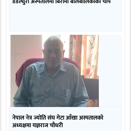
डडेल्धुरा अस्पतालमा बिरामी बालबालिकाको चाप
नेपाल नेत्र ज्योति संघ गेटा आँखा अस्पतालको
अध्यक्षमा यज्ञराज चौधरी