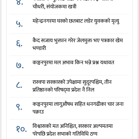
४.
चौधरी, संयोजकमा खत्री
५.
महेन्द्रनगरमा घरको छतबाट लडेर युवकको मृत्यु
६.
कैद सजाय भुक्तान गरेर जेलमुक्त भए पत्रकार खेम
भण्डारी
७.
कञ्चनपुरमा मल अभाव किन भन्ने प्रश्न यथावत
८.
रास्वपा सरकारको उपेक्षामा सुदूरपश्चिम, तीन
प्रतिष्ठानको परिषद्‌मा प्रदेश नै निल
९.
कञ्चनपुरमा लागूऔषध सहित धनगढीका चार जना
पक्राउ
१०.
विश्वासको मत अनिश्चित, सरकार अल्पमतमा
परेपछि प्रदेश सभाको गतिविधि ठप्प