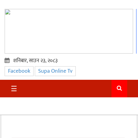
शनिबार, साउन २३, २०८३
Facebook
Supa Online Tv
प्रमुख
समाचार
☰
सुदुर
राजनीति
समाचार
अन्तराष्ट्रिय