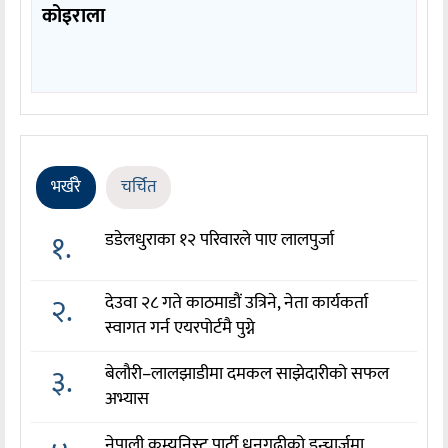
कोइराला
भर्खरै
चर्चित
१.
डडेलधुराका १२ परिवारले पाए लालपुर्जा
२.
देउवा २८ गते काठमाडौं उत्रिने, नेता कार्यकर्ता
स्वागत गर्न एयरपोर्टमै पुग्ने
३.
बेलौरी–लालझाडीमा दमकल साझेदारीको सफल
अभ्यास
नेपाली कम्युनिस्ट पार्टी धनगढीको इन्चार्जमा