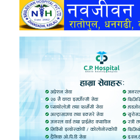
अन्तर्वार्ता
अर्थ
खेलकुद
मनोरञ्जन
अन्य