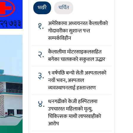
भर्खरै
चर्चित
१.
अमेरिकामा अध्ययनरत कैलालीको
गोदावरीका सुशान्त पन्त
सम्पर्कविहीन
२.
कैलालीमा मोटरसाइकलसहित
बगेका चालकको सकुशल उद्धार
३.
९ वर्षपछि बन्यो सेती अस्पतालको
नयाँ भवन, अस्पताल
व्यवस्थापनलाई हस्तान्तरण
४.
धनगढीको केजी हस्पिटलमा
उपचाररत महिलाको मृत्यु,
चिकित्सक माथी लापरवाहीको
आरोप