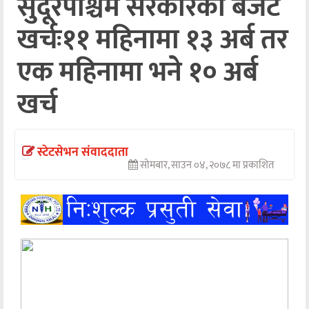
सुदूरपश्चिम सरकारको बजेट
अन्तर्वार्ता
खर्चः११ महिनामा १३ अर्ब तर
अर्थ
एक महिनामा भने १० अर्ब
खेलकुद
खर्च
मनोरञ्जन
अन्य
स्टेटसेभन संवाददाता
सोमबार, साउन ०४, २०७८ मा प्रकाशित