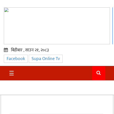
बिहीबार , साउन २१, २०८३
Facebook
Supa Online Tv
प्रमुख
समाचार
☰
सुदुर
राजनीति
समाचार
अन्तराष्ट्रिय