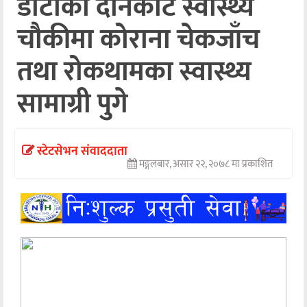
डोटीको दानकोट स्वास्थ्य
अन्तर्वार्ता
चौकीमा कोराना चेकजाँच
अर्थ
तथा रोकथामका स्वास्थ्य
खेलकुद
सामाग्री पुगे
मनोरञ्जन
अन्य
स्टेटसेभन संवाददाता
मङ्गलबार, असार २२, २०७८ मा प्रकाशित