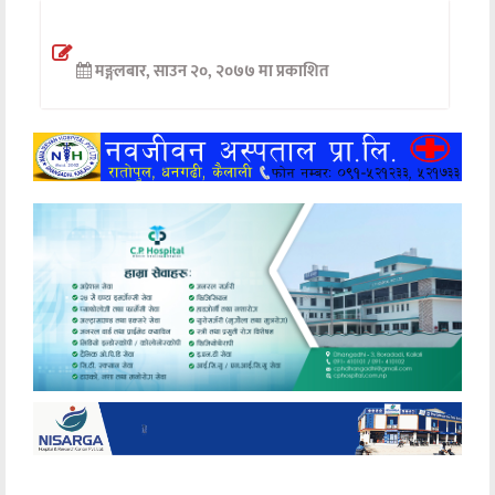
अन्तर्वार्ता
मङ्गलबार, साउन २०, २०७७ मा प्रकाशित
अर्थ
खेलकुद
मनोरञ्जन
अन्य