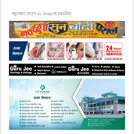
मङ्गलबार, साउन २०, २०७७ मा प्रकाशित