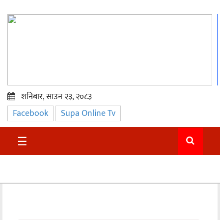
शनिबार, साउन २३, २०८३
Facebook
Supa Online Tv
प्रमुख
समाचार
☰
सुदुर
राजनीति
समाचार
अन्तराष्ट्रिय