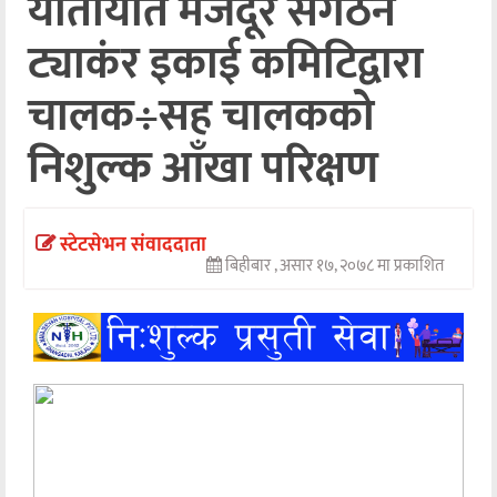
यातायात मजदूर संगठन
अन्तर्वार्ता
ट्याकंर इकाई कमिटिद्वारा
अर्थ
चालक÷सह चालकको
खेलकुद
निशुल्क आँखा परिक्षण
मनोरञ्जन
अन्य
स्टेटसेभन संवाददाता
बिहीबार , असार १७, २०७८ मा प्रकाशित