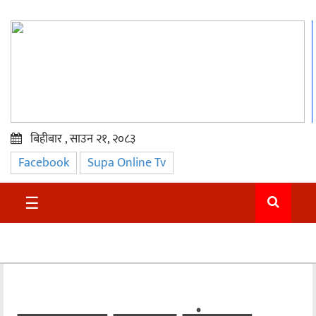
बिहीबार , साउन २१, २०८३
Facebook
Supa Online Tv
प्रमुख
समाचार
☰
सुदुर
राजनीति
समाचार
अन्तराष्ट्रिय