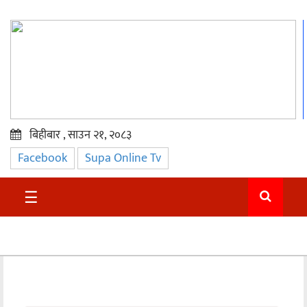
बिहीबार , साउन २१, २०८३
Facebook
Supa Online Tv
प्रमुख
समाचार
☰
सुदुर
राजनीति
समाचार
अन्तराष्ट्रिय