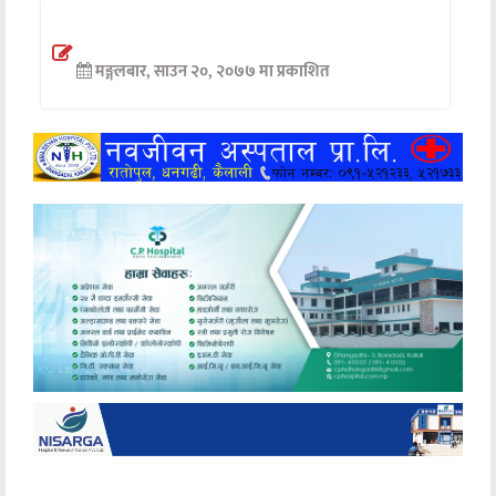
अन्तर्वार्ता
मङ्गलबार, साउन २०, २०७७ मा प्रकाशित
अर्थ
खेलकुद
मनोरञ्जन
अन्य