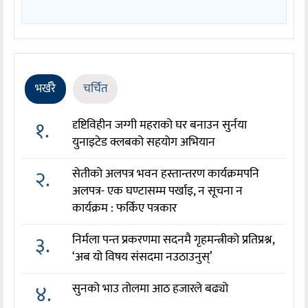
भर्खरै
चर्चित
१.
दृष्टिविहीन जग्गी महराको घर बनाउन सुर्नया
युनाइटेड क्लबको सहयोग अभियान
२.
सेतीको अलपत्र भवन हस्तान्तरण कार्यक्रमपनि
अलपत्र- एक घण्टासम्म पर्खाइ, न सूचना न
कार्यक्रम : फर्किए पत्रकार
३.
निर्मला पन्त प्रकरणमा सदनमै गृहमन्त्रीको प्रतिप्रश्न,
‘अब यो विषय संसदमा नउठाउनुस्’
४.
सुनको भाउ तोलमा आठ हजारले बढ्यो