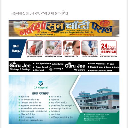
मङ्गलबार, साउन २०, २०७७ मा प्रकाशित