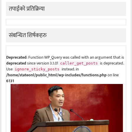
तपाईको प्रतिक्रिया
संबन्धित शिर्षकहरु
Deprecated
: Function WP_Query was called with an argument that is
deprecated
since version 3.1.0!
is deprecated.
caller_get_posts
Use
instead. in
ignore_sticky_posts
/home/stateonl/public_html/wp-includes/functions.php
on line
6131