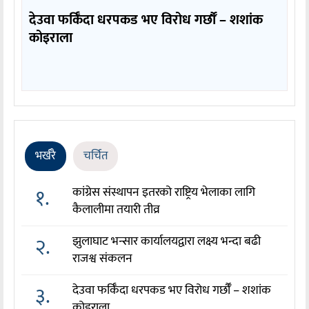
देउवा फर्किँदा धरपकड भए विरोध गर्छौँं – शशांक
कोइराला
भर्खरै
चर्चित
१.
कांग्रेस संस्थापन इतरको राष्ट्रिय भेलाका लागि
कैलालीमा तयारी तीव्र
२.
झुलाघाट भन्सार कार्यालयद्वारा लक्ष्य भन्दा बढी
राजश्व संकलन
३.
देउवा फर्किँदा धरपकड भए विरोध गर्छौँं – शशांक
कोइराला