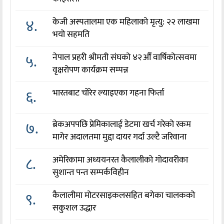
४.
केजी अस्पतालमा एक महिलाको मृत्यु: २२ लाखमा
भयो सहमति
५.
नेपाल प्रहरी श्रीमती संघको ४२औँ वार्षिकोत्सवमा
वृक्षरोपण कार्यक्रम सम्पन्न
६.
भारतबाट चोरेर ल्याइएका गहना फिर्ता
७.
ब्रेकअपपछि प्रेमिकालाई डेटमा खर्च गरेको रकम
मागेर अदालतमा मुद्दा दायर गर्दा उल्टै जरिवाना
८.
अमेरिकामा अध्ययनरत कैलालीको गोदावरीका
सुशान्त पन्त सम्पर्कविहीन
९.
कैलालीमा मोटरसाइकलसहित बगेका चालकको
सकुशल उद्धार