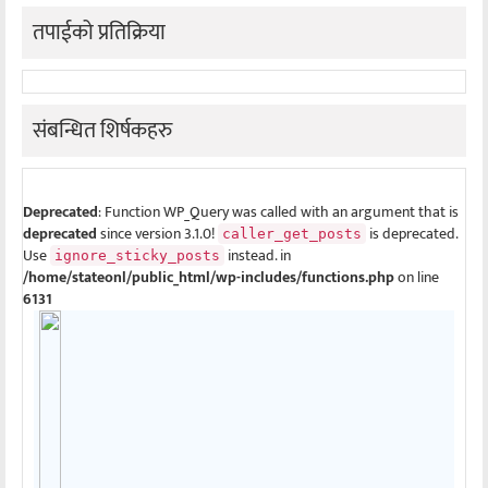
तपाईको प्रतिक्रिया
संबन्धित शिर्षकहरु
Deprecated
: Function WP_Query was called with an argument that is
deprecated
since version 3.1.0!
is deprecated.
caller_get_posts
Use
instead. in
ignore_sticky_posts
/home/stateonl/public_html/wp-includes/functions.php
on line
6131