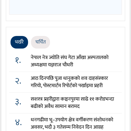
भर्खरै
चर्चित
१.
नेपाल नेत्र ज्योति संघ गेटा आँखा अस्पतालको
अध्यक्षमा यज्ञराज चौधरी
२.
आठ दिनपछि पूजा धानुकको शव दाहसंस्कार
गरियो, पोस्टमार्टम रिपोर्टको पर्खाइमा प्रहरी
३.
सशस्त्र प्रहरीद्वारा कञ्चनपुरमा साढे ११ करोडभन्दा
बढीको अवैध सामान बरामद
४.
धनगढीमा भू–उपयोग क्षेत्र वर्गीकरण संशोधनको
अवसर, भदौ ३ गतेसम्म निवेदन दिन आग्रह