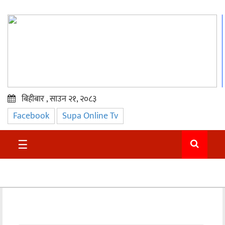
बिहीबार , साउन २१, २०८३
Facebook
Supa Online Tv
प्रमुख
समाचार
☰
सुदुर
राजनीति
समाचार
अन्तराष्ट्रिय