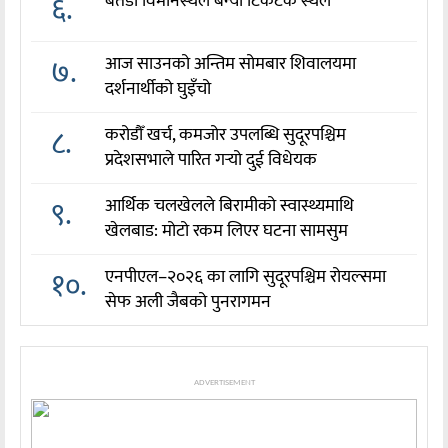
६.
बैतडी विमानस्थल बन्यो टिकटक स्थल
७.
आज साउनको अन्तिम सोमबार शिवालयमा
दर्शनार्थीको घुइँचो
८.
करोडौँ खर्च, कमजोर उपलब्धि सुदूरपश्चिम
प्रदेशसभाले पारित गर्‍यो दुई विधेयक
९.
आर्थिक चलखेलले बिरामीको स्वास्थ्यमाथि
खेलबाड: मोटो रकम लिएर घटना सामसुम
१०.
एनपीएल–२०२६ का लागि सुदूरपश्चिम रोयल्समा
सेफ अली जैबको पुनरागमन
ADVERTISEMENT