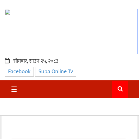
सोमबार, साउन २५, २०८३
Facebook
Supa Online Tv
प्रमुख
समाचार
☰
सुदुर
राजनीति
समाचार
अन्तराष्ट्रिय