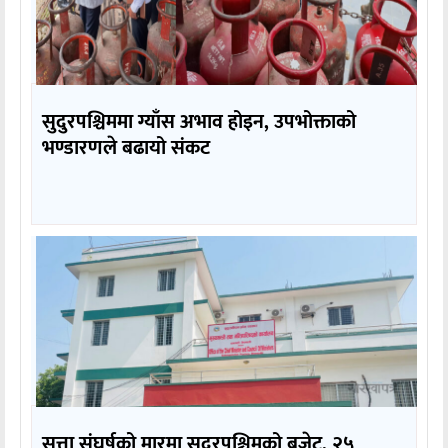
सुदुरपश्चिममा ग्याँस अभाव होइन, उपभोक्ताको
भण्डारणले बढायो संकट
सत्ता संघर्षको मारमा सुदूरपश्चिमको बजेट, २५