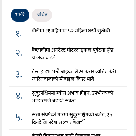
भर्खरै
चर्चित
१.
डोटीमा ११ महिनामा ५२ महिला घरमै सुत्केरी
२.
कैलालीमा अनटेस्ट मोटरसाइकल दुर्घटना हुँदा
चालक घाइते
३.
टेस्ट ड्राइभ भन्दै बाइक लिएर फरार व्यक्ति, फेरी
ग्यारेजवालाको मोबाइल लिएर भागे
४.
सुदुरपश्चिममा ग्याँस अभाव होइन, उपभोक्ताको
भण्डारणले बढायो संकट
५.
सत्ता संघर्षको मारमा सुदूरपश्चिमको बजेट, २५
दिनदेखि प्रदेश सरकार बेखर्ची