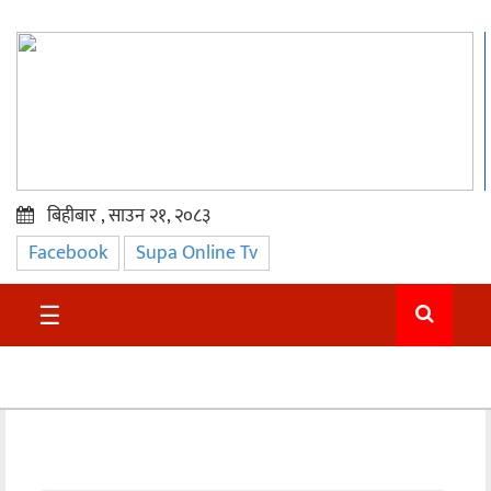
बिहीबार , साउन २१, २०८३
Facebook
Supa Online Tv
प्रमुख
समाचार
☰
सुदुर
राजनीति
समाचार
अन्तराष्ट्रिय