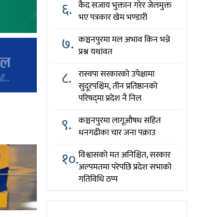
६.
कैद सजाय भुक्तान गरेर जेलमुक्त
भए पत्रकार खेम भण्डारी
७.
कञ्चनपुरमा मल अभाव किन भन्ने
प्रश्न यथावत
८.
रास्वपा सरकारको उपेक्षामा
सुदूरपश्चिम, तीन प्रतिष्ठानको
परिषद्‌मा प्रदेश नै निल
९.
कञ्चनपुरमा लागूऔषध सहित
धनगढीका चार जना पक्राउ
१०.
विश्वासको मत अनिश्चित, सरकार
अल्पमतमा परेपछि प्रदेश सभाको
गतिविधि ठप्प