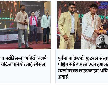
ि वानखेडेसम्म : पहिलो बलमै
पूर्वमा फक्रिएको फुटबल संस्
 चकित पार्ने शेरलाई स्पेसल
पश्चिम सारेर अस्ताएका हमा
मरणोपरान्त लाइफटाइम अचिभ
अवार्ड