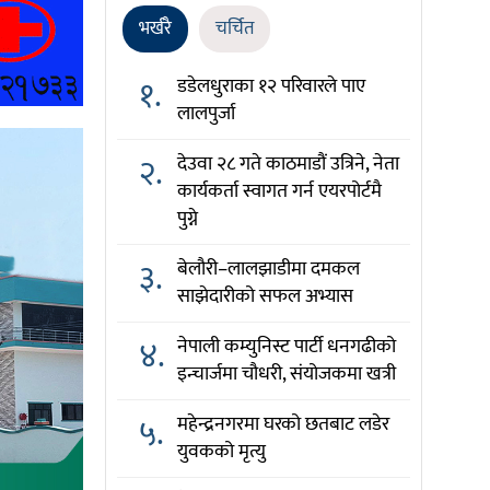
भर्खरै
चर्चित
१.
डडेलधुराका १२ परिवारले पाए
लालपुर्जा
२.
देउवा २८ गते काठमाडौं उत्रिने, नेता
कार्यकर्ता स्वागत गर्न एयरपोर्टमै
पुग्ने
३.
बेलौरी–लालझाडीमा दमकल
साझेदारीको सफल अभ्यास
४.
नेपाली कम्युनिस्ट पार्टी धनगढीको
इन्चार्जमा चौधरी, संयोजकमा खत्री
५.
महेन्द्रनगरमा घरको छतबाट लडेर
युवकको मृत्यु