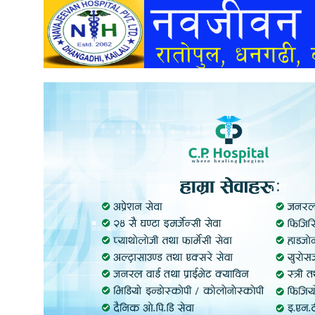
अन्तर्वार्ता
अर्थ
खेलकुद
मनोरञ्जन
अन्य