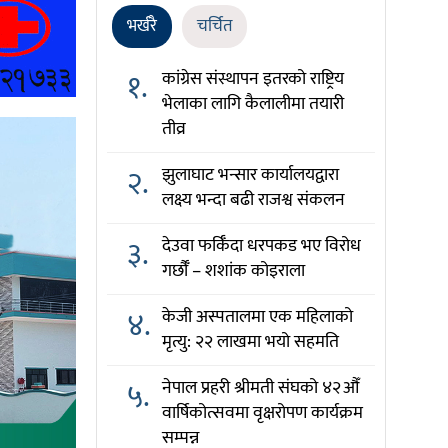
भर्खरै
चर्चित
१.
कांग्रेस संस्थापन इतरको राष्ट्रिय
भेलाका लागि कैलालीमा तयारी
तीव्र
२.
झुलाघाट भन्सार कार्यालयद्वारा
लक्ष्य भन्दा बढी राजश्व संकलन
३.
देउवा फर्किँदा धरपकड भए विरोध
गर्छौँं – शशांक कोइराला
४.
केजी अस्पतालमा एक महिलाको
मृत्यु: २२ लाखमा भयो सहमति
५.
नेपाल प्रहरी श्रीमती संघको ४२औँ
वार्षिकोत्सवमा वृक्षरोपण कार्यक्रम
सम्पन्न