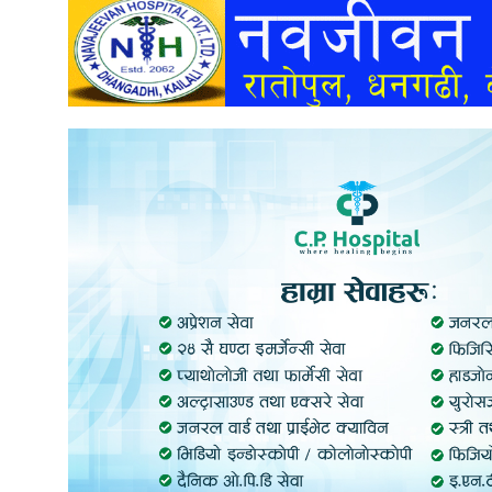
अन्तर्वार्ता
अर्थ
खेलकुद
मनोरञ्जन
अन्य