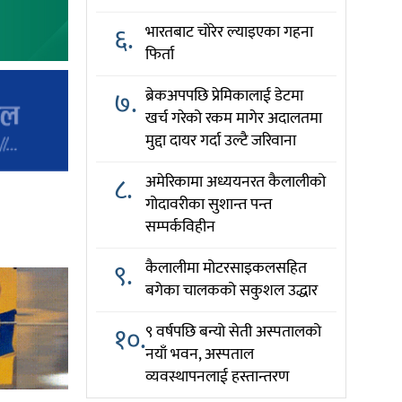
६.
भारतबाट चोरेर ल्याइएका गहना
फिर्ता
७.
ब्रेकअपपछि प्रेमिकालाई डेटमा
खर्च गरेको रकम मागेर अदालतमा
मुद्दा दायर गर्दा उल्टै जरिवाना
८.
अमेरिकामा अध्ययनरत कैलालीको
गोदावरीका सुशान्त पन्त
सम्पर्कविहीन
९.
कैलालीमा मोटरसाइकलसहित
बगेका चालकको सकुशल उद्धार
१०.
९ वर्षपछि बन्यो सेती अस्पतालको
नयाँ भवन, अस्पताल
व्यवस्थापनलाई हस्तान्तरण