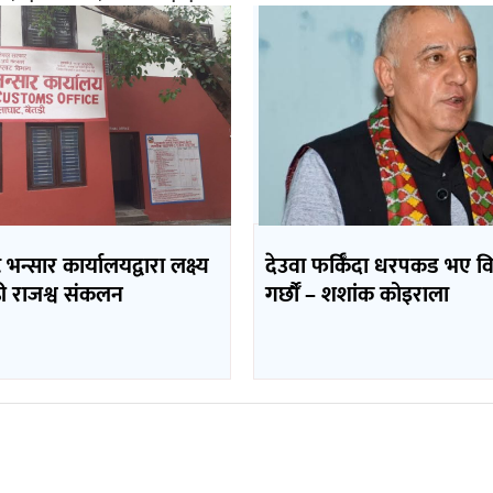
भन्सार कार्यालयद्वारा लक्ष्य
देउवा फर्किँदा धरपकड भए व
ढी राजश्व संकलन
गर्छौँं – शशांक कोइराला