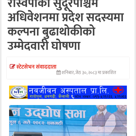
रास्वपाको सुदूरपश्चिम
अन्तर्वार्ता
अधिवेशनमा प्रदेश सदस्यमा
अर्थ
कल्पना बुढाथोकीको
खेलकुद
उम्मेदवारी घोषणा
मनोरञ्जन
अन्य
स्टेटसेभन संवाददाता
शनिबार, जेठ ३०, २०८३ मा प्रकाशित