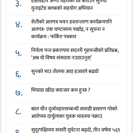
३.
दृष्टिविहीन जग्गी महराको घर बनाउन सुर्नया
युनाइटेड क्लबको सहयोग अभियान
४.
सेतीको अलपत्र भवन हस्तान्तरण कार्यक्रमपनि
अलपत्र- एक घण्टासम्म पर्खाइ, न सूचना न
कार्यक्रम : फर्किए पत्रकार
५.
निर्मला पन्त प्रकरणमा सदनमै गृहमन्त्रीको प्रतिप्रश्न,
‘अब यो विषय संसदमा नउठाउनुस्’
६.
सुनको भाउ तोलमा आठ हजारले बढ्यो
७.
भियाग्रा खाँदा क्यान्सर कम हुन्छ ?
८.
बाल यौन दुर्व्यवहारसम्बन्धी सामग्री प्रसारण गरेको
आरोपमा दार्चुलाका युवक भारतमा पक्राउ
९.
सुदूरपश्चिममा सवारी दुर्घटना बढ्दो, तीन वर्षमा ५६९