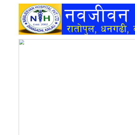
अन्तर्वार्ता
अर्थ
खेलकुद
मनोरञ्जन
अन्य