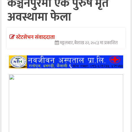
कञ्चनपुरमा एक पुरुष मृत
अन्तर्वार्ता
अवस्थामा फेला
अर्थ
खेलकुद
स्टेटसेभन संवाददाता
मङ्गलबार, बैशाख २२, २०८३ मा प्रकाशित
मनोरञ्जन
अन्य