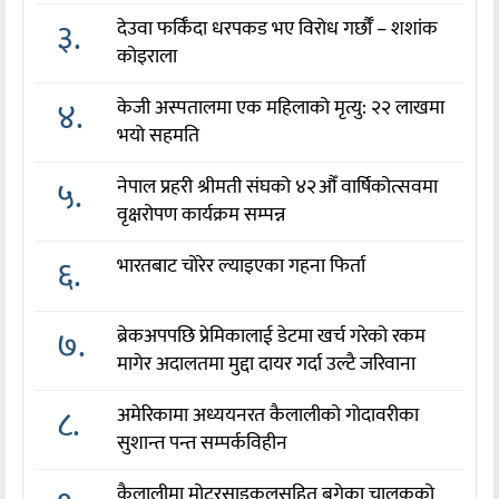
३.
देउवा फर्किँदा धरपकड भए विरोध गर्छौँं – शशांक
कोइराला
४.
केजी अस्पतालमा एक महिलाको मृत्यु: २२ लाखमा
भयो सहमति
५.
नेपाल प्रहरी श्रीमती संघको ४२औँ वार्षिकोत्सवमा
वृक्षरोपण कार्यक्रम सम्पन्न
६.
भारतबाट चोरेर ल्याइएका गहना फिर्ता
७.
ब्रेकअपपछि प्रेमिकालाई डेटमा खर्च गरेको रकम
मागेर अदालतमा मुद्दा दायर गर्दा उल्टै जरिवाना
८.
अमेरिकामा अध्ययनरत कैलालीको गोदावरीका
सुशान्त पन्त सम्पर्कविहीन
कैलालीमा मोटरसाइकलसहित बगेका चालकको