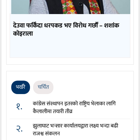
देउवा फर्किँदा धरपकड भए विरोध गर्छौँं – शशांक
कोइराला
भर्खरै
चर्चित
१.
कांग्रेस संस्थापन इतरको राष्ट्रिय भेलाका लागि
कैलालीमा तयारी तीव्र
२.
झुलाघाट भन्सार कार्यालयद्वारा लक्ष्य भन्दा बढी
राजश्व संकलन