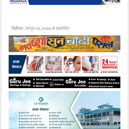
बिहीबार , फागुन ०६, २०७७ मा प्रकाशित